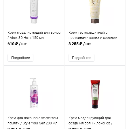
Крем моделирующий для волос
Крем термозащитный с
/ Airex 3D-Hairs 150 мл
протеинами шелка и семенем
льна / OLIOSETA ORO DI LUCE
610 ₽
/ шт
3 255 ₽
/ шт
Heat protection cream 200 мл
Подробнее
Подробнее
Крем для локонов с эффектом
Крем моделирующий для
памяти / Style Your Self 200 мл
создания волн и локонов /
STYLING SHAPING CREAM 150