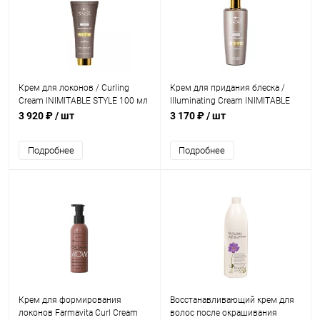
Крем для локонов / Curling
Крем для придания блеска /
Cream INIMITABLE STYLE 100 мл
Illuminating Cream INIMITABLE
STYLE 250 мл
3 920 ₽
/ шт
3 170 ₽
/ шт
Подробнее
Подробнее
Крем для формирования
Восстанавливающий крем для
локонов Farmavita Curl Cream
волос после окрашивания