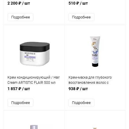
Amplifier, 150 мл
FarmaVita BackBar Active Cream
2 200 ₽
/ шт
510 ₽
/ шт
Post Color, 1000 мл
Подробнее
Подробнее
Крем кондиционирующий / Hair
Крем-маска для глубокого
Cream ARTISTIC FLAIR 500 мл
восстановления волос с
аминокислотами кератина /
1 857 ₽
/ шт
938 ₽
/ шт
Intensive mask 300 мл
Подробнее
Подробнее