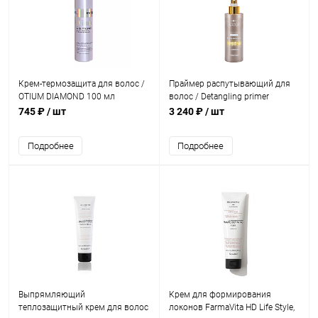
Крем-термозащита для волос /
Праймер распутывающий для
OTIUM DIAMOND 100 мл
волос / Detangling primer
INIMITABLE STYLE 150 мл
745 ₽
/ шт
3 240 ₽
/ шт
Подробнее
Подробнее
Выпрямляющий
Крем для формирования
теплозащитный крем для волос
локонов FarmaVita HD Life Style,