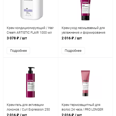
Крем кондиционирующий / Hair
Крем-уход несмываемый для
Cream ARTISTIC FLAIR 1000 мл
увлажнения и формирования
кудрей / Curl Expression 200 мл
3 078 ₽
/ шт
2 016 ₽
/ шт
Подробнее
Подробнее
Крем-гель для активации
Крем термозащитный для
локонов / Curl Expression 250
волос 24 часа / PRO LONGER
мл
150 мл
2 016 ₽
/ шт
2 016 ₽
/ шт