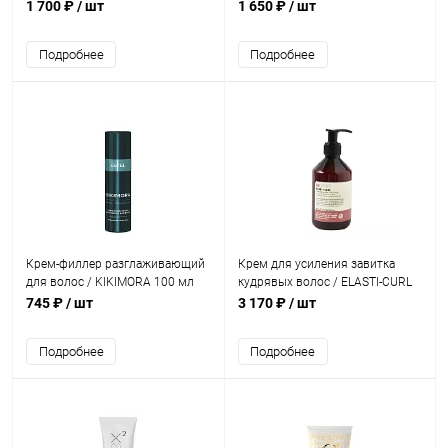
средней фиксации FarmaVita HD
150 мл
1 700 ₽
/ шт
1 650 ₽
/ шт
Life Style 150 мл
Подробнее
Подробнее
Крем-филлер разглаживающий
Крем для усиления завитка
для волос / KIKIMORA 100 мл
кудрявых волос / ELASTI-CURL
Curls defining hair cream 250 мл
745 ₽
/ шт
3 170 ₽
/ шт
Подробнее
Подробнее