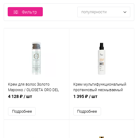
Фильтр
популярности
Крем для волос Золото
Крем мультифункциональный
Марокко / OLIOSETA ORO DEL
протеиновый несмываемый
MOROCCO All in One 200 мл
для волос / Crema multifunzione
4 128 ₽
/ шт
1 395 ₽
/ шт
senza risciaquo 200 мл
Подробнее
Подробнее