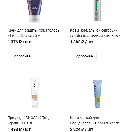
Крем для защиты кожи головы
Крем нормальной фиксации
/ Invigo Service 75 мл
для формирования локонов /
COIL UP 200 мл
1 376 ₽
/ шт
1 383 ₽
/ шт
Подробнее
Подробнее
Пре-уход / БИОЛАЖ Бонд
Крем мягкий для
Терапи 150 мл
блондирования / Multi Blonde
Blondor 200 г
1 498 ₽
/ шт
2 224 ₽
/ шт