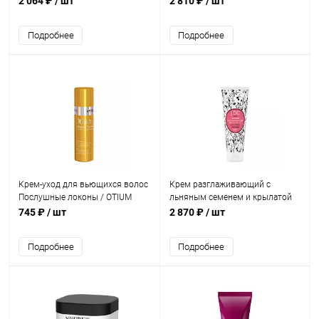
2 064 ₽
/ шт
2 810 ₽
/ шт
мл
Подробнее
Подробнее
Крем-уход для вьющихся волос
Крем разглаживающий с
Послушные локоны / OTIUM
льняным семенем и крылатой
Twist 100 мл
водорослью для волос / JOC
745 ₽
/ шт
2 870 ₽
/ шт
CARE SATIN SLEEK 200 мл
Подробнее
Подробнее