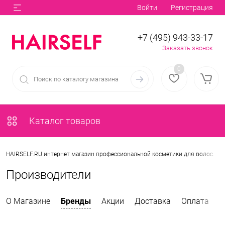
Войти
Регистрация
+7 (495) 943-33-17
Заказать звонок
0
Каталог товаров
•
HAIRSELF.RU интернет магазин профессиональной косметики для волос.
Производители
О Магазине
Бренды
Акции
Доставка
Оплата
К